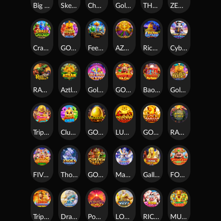
Big Bad Wolf
Skeleton Thief
Choo Choo Riches
Gold Rush
THE FLAME CITY
ZEUS POWER
Crazy Chicken
GOLDEN TRAIN DELUXE
Feeding Time
AZTLAN GEMS2
Riches Express
Cyber Rabbit
RAGE T-REX 2
Aztlan Gems
Gold Wheel Jackpot
GONG XI FA CAI
Bao Zhu Fortune
Golden Train Ⅲ: Black Ore
Triple Spin Xtreme
Clucky Cash
GOLDEN DRAGON EGG
LUCKY BUDDHA
GOLD AROWANA
RAGE T-REX
FIVE BLESSINGS ARRIVE
Thor's Hammer
GOLDEN FAFAFA
Magic Bingo Queen
Galloping Horse Fortune
FORTUNE GOD BLESSING
Triple Supreme Xtreme Treasure
Dragon's Blaze Link
Pompeil Blaze
LORD OF THE GODS
RICH PIGGIES
MUMMY'S CURSE