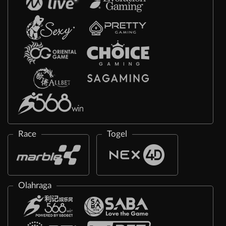
Race
Togel
Olahraga