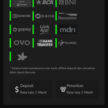
* Selama bank maintenance dan bank offline deposit dan penarikan
tidak dapat diproses
Deposit
Penarikan
Rata-rata 1 Menit
Rata-rata 1 Menit