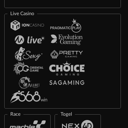
Live Casino
Race
Togel