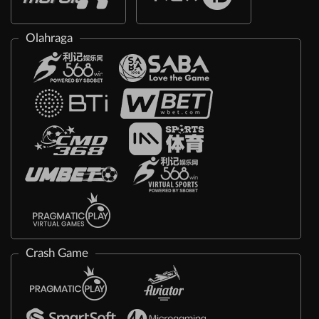
Olahraga
Crash Game