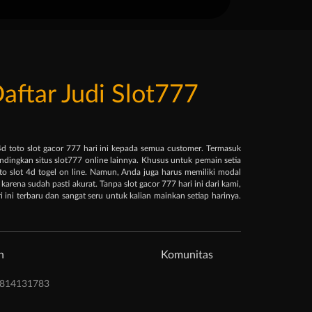
aftar Judi Slot777
d toto slot gacor 777 hari ini kepada semua customer. Termasuk
dingkan situs slot777 online lainnya. Khusus untuk pemain setia
 slot 4d togel on line. Namun, Anda juga harus memiliki modal
karena sudah pasti akurat. Tanpa slot gacor 777 hari ini dari kami,
ini terbaru dan sangat seru untuk kalian mainkan setiap harinya.
n
Komunitas
814131783