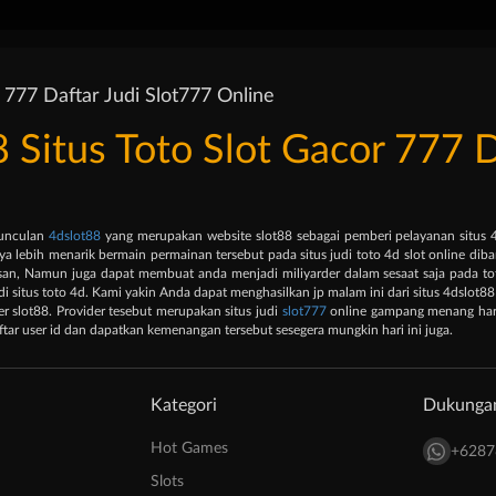
 777 Daftar Judi Slot777 Online
Situs Toto Slot Gacor 777 D
munculan
4dslot88
yang merupakan website slot88 sebagai pemberi pelayanan situs 4
ebih menarik bermain permainan tersebut pada situs judi toto 4d slot online diban
, Namun juga dapat membuat anda menjadi miliyarder dalam sesaat saja pada toto
i situs toto 4d. Kami yakin Anda dapat menghasilkan jp malam ini dari situs 4dslot88 
r slot88. Provider tesebut merupakan situs judi
slot777
online gampang menang hari 
tar user id dan dapatkan kemenangan tersebut sesegera mungkin hari ini juga.
Kategori
Dukunga
Hot Games
+6287
Slots