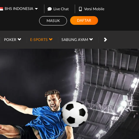
BHS INDONESIA
Live Chat
Versi Mobile
DAFTAR
MASUK
PROMOSI
POKER
E-SPORTS
SABUNG AYAM