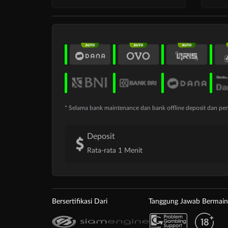
* Selama bank maintenance dan bank offline deposit dan pen
Deposit
Rata-rata 1 Menit
Bersertifikasi Dari
Tanggung Jawab Bermain