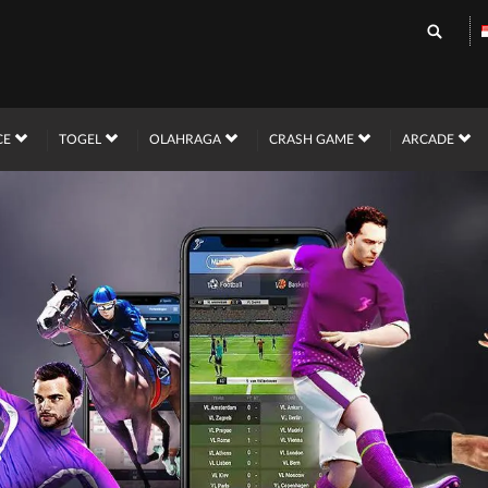
CE
TOGEL
OLAHRAGA
CRASH GAME
ARCADE