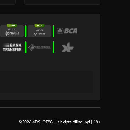
©2026 4DSLOT88. Hak cipta dilindungi | 18+