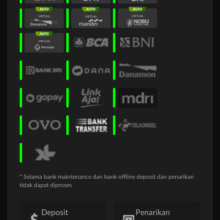
* Selama bank maintenance dan bank offline deposit dan penarikan
tidak dapat diproses
Deposit
Penarikan