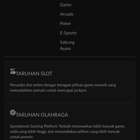
Game
Arcade
Poker
E-Sports
Sabung
Ayam
TARUHAN SLOT
Penyedia slot online dengan beragam pilihan game menarik yang
memudahkan pemain untuk mencapai jackpot
TARUHAN OLAHRAGA
Sportsbook Gaming Platform Terbaik menawarkan lebih banyak game,
odds yang lebih tinggi, dan menyediakan pilihan yang lebih banyak
untuk pemain.