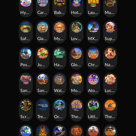
Hyper Hues
Carnival Cove
Baba Yaga
Hot Hot Fruit
Laughing Buddha
Mummy Hunter
Safari Rumble
Gladiator Royal
Mystic Rings
Love And Riches: Eldorado
MX Mania
Super Fruit Blast
Poseidon
Jump! 2
Haunted Harbor
Glory Of Rome
Christmas Gift Rush
Naughty Santa
Santa's Inn
Santa's Village
Waltz Beauty
Moo Moo Cow
Atomic Kittens
Lucky Fortune Cat
Scruffy Scallywags
Treasure Diver
Oceans Call
The Big Deal
Little Green Money
The Dragon Castle