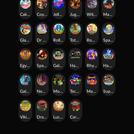
Cake Valley
Coyote Crash
JellyFish Flow Ultra
Jugglenaut
Witches Tome
Marvelous Furlongs
Glam Rock
Dr Feelgood
Rolling Roger
Totem Warrior
Rodeo Drive
Space Fortune
Egyptian Dreams Deluxe
Sparta
Galactic Cash
Haunted House
Rhythm Nights
Happy Hatchlings
Galaxy Babies
New Years Bash
Monster Mash Cash
Techno Tumble
Magic Oak
Super Twister
Vikings Plunder
Dragons Realm
Lucky Lucky
Carnival Cash