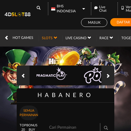
BHS
Live
Ver
Chat
Mo
INDONESIA
DAFTAR
MASUK
IDR
12,678,617,
HOT GAMES
SLOTS
LIVE CASINO
RACE
TOG
HABANERO
SEMUA
PERMAINAN
TOP
BONUS
20
BUY