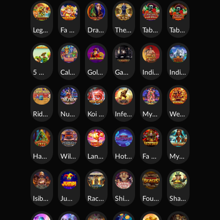
Legendary Beasts
Fa Cai Shen Deluxe
Dragon Tiger Gate
The Big Deal Deluxe
Taberna De Los Muertos
Taberna De Los Muertos Ultra
5 Mariachis
Calaveras Explosivas
Gold Rush
Gangsters
Indian Cash Catcher
Indiana Wolf
Ride Em Cowboy
Nuwa Deluxe
Koi Gate
Infernal Fury
Mystic Fortune Deluxe
Wealth Inn
Happiest Christmas Tree
Wild Trucks
Lantern Luck
Hot Hot Halloween
Fa Cai Shen
Mystic Shaman
Isibaya Queens
Jump!
Racing Royalty
Shivering Strings
Four Divine Beasts
Shamrock Quest