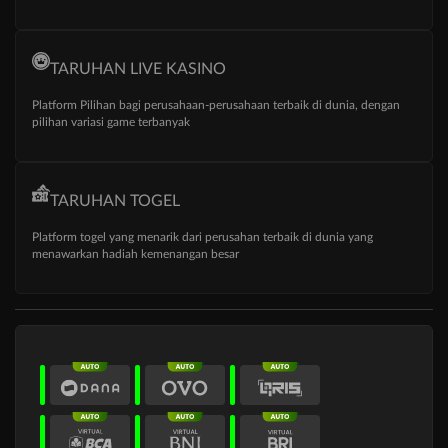
TARUHAN LIVE KASINO
Platform Pilihan bagi perusahaan-perusahaan terbaik di dunia, dengan
pilihan variasi game terbanyak
TARUHAN TOGEL
Platform togel yang menarik dari perusahan terbaik di dunia yang
menawarkan hadiah kemenangan besar