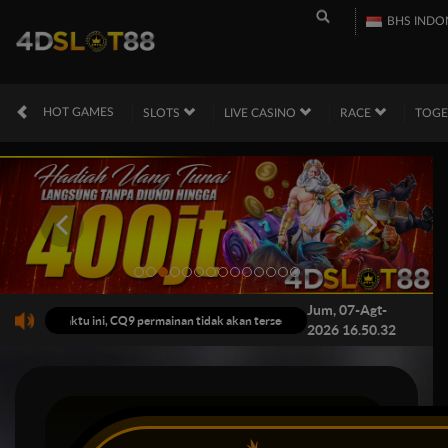
BHS INDO
HOT GAMES
SLOTS
LIVE CASINO
RACE
TOG
Jum, 07-Agt-
Selama waktu ini, CQ9 permainan tidak akan tersedia. Kami memohon maaf atas keti
2026 16.50.32