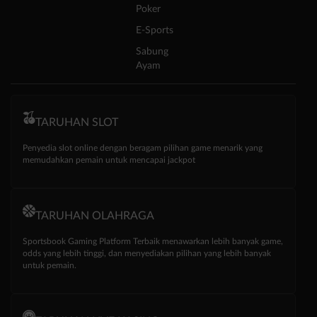
Poker
E-Sports
Sabung
Ayam
TARUHAN SLOT
Penyedia slot online dengan beragam pilihan game menarik yang
memudahkan pemain untuk mencapai jackpot
TARUHAN OLAHRAGA
Sportsbook Gaming Platform Terbaik menawarkan lebih banyak game,
odds yang lebih tinggi, dan menyediakan pilihan yang lebih banyak
untuk pemain.