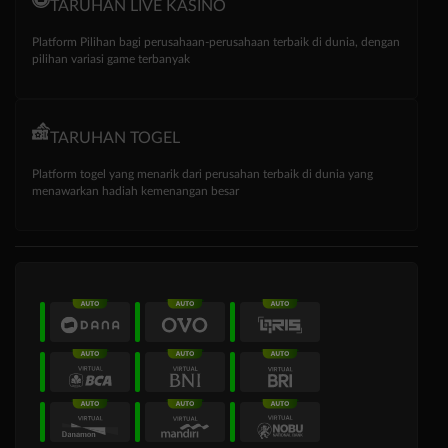
TARUHAN LIVE KASINO
Platform Pilihan bagi perusahaan-perusahaan terbaik di dunia, dengan
pilihan variasi game terbanyak
TARUHAN TOGEL
Platform togel yang menarik dari perusahan terbaik di dunia yang
menawarkan hadiah kemenangan besar