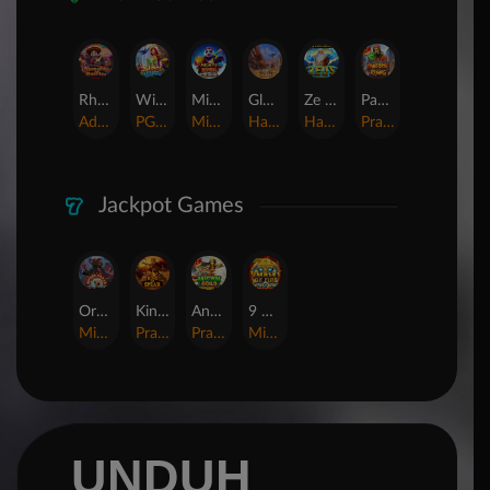
Rhapsody of Muertos
Wings of Iguazu
Mighty Panda
Glory Of Rome
Ze Zeus
Pandemic Rising
AdvantPlay
PG Soft
MicroGaming
Habanero
Hacksaw
Pragmatic Play
Jackpot Games
Orphan Organ
King Of Spears
Anaconda Gold
9 Masks of Fire™ HyperSpins™
MicroGaming
Pragmatic Play
Pragmatic Play
MicroGaming
UNDUH