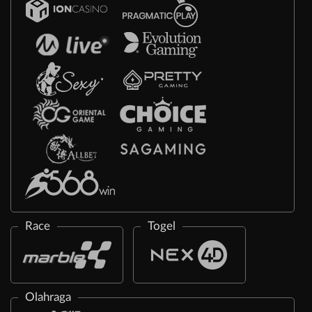
Race
Togel
Olahraga