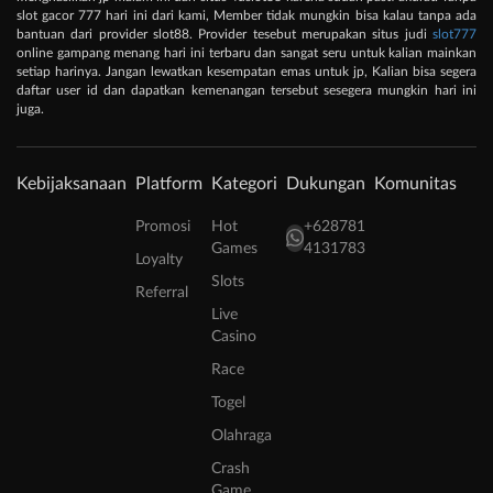
slot gacor 777 hari ini dari kami, Member tidak mungkin bisa kalau tanpa ada
bantuan dari provider slot88. Provider tesebut merupakan situs judi
slot777
online gampang menang hari ini terbaru dan sangat seru untuk kalian mainkan
setiap harinya. Jangan lewatkan kesempatan emas untuk jp, Kalian bisa segera
daftar user id dan dapatkan kemenangan tersebut sesegera mungkin hari ini
juga.
Kebijaksanaan
Platform
Kategori
Dukungan
Komunitas
Promosi
Hot
+628781
Games
4131783
Loyalty
Slots
Referral
Live
Casino
Race
Togel
Olahraga
Crash
Game