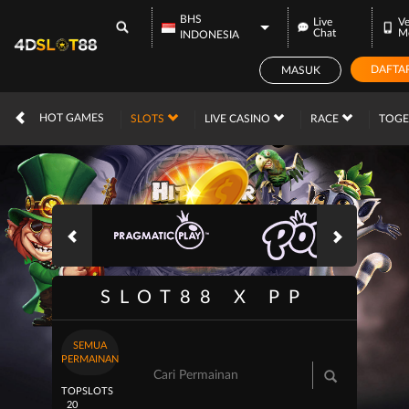
BHS
Live
Ve
Chat
M
INDONESIA
DAFTA
MASUK
IDR
12,673,282,
HOT GAMES
SLOTS
LIVE CASINO
RACE
TOG
SLOT88 X PP
SEMUA
PERMAINAN
TOP
SLOTS
20