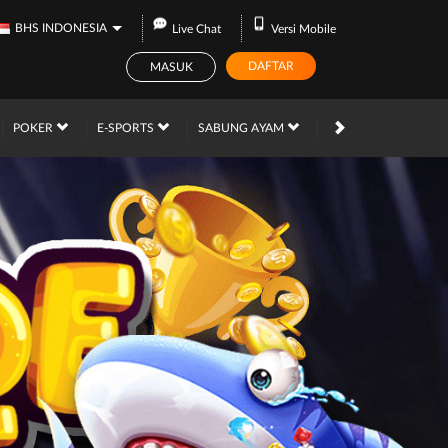
BHS INDONESIA
Live Chat
Versi Mobile
DAFTAR
MASUK
PROMOSI
POKER
E-SPORTS
SABUNG AYAM