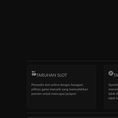
TARUHAN SLOT
T
Penyedia slot online dengan beragam
Sports
pilihan game menarik yang memudahkan
menawa
pemain untuk mencapai jackpot
lebih 
lebih 