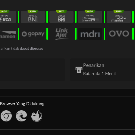
arikan tidak dapat diproses
Penarikan
Rata-rata 1 Menit
Browser Yang Didukung