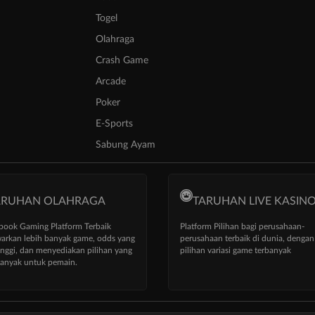
Togel
Olahraga
Crash Game
Arcade
Poker
E-Sports
Sabung Ayam
ARUHAN OLAHRAGA
TARUHAN LIVE KASIN
book Gaming Platform Terbaik
Platform Pilihan bagi perusahaan-
rkan lebih banyak game, odds yang
perusahaan terbaik di dunia, dengan
tinggi, dan menyediakan pilihan yang
pilihan variasi game terbanyak
banyak untuk pemain.