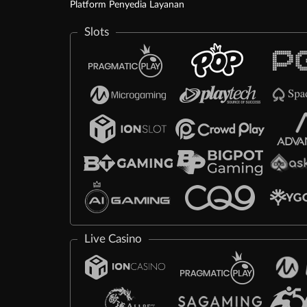
Platform Penyedia Layanan
Slots
Live Casino