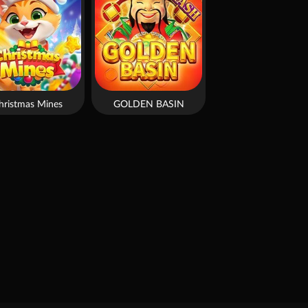
hristmas Mines
GOLDEN BASIN