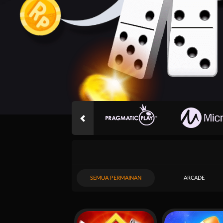
SEMUA PERMAINAN
ARCADE