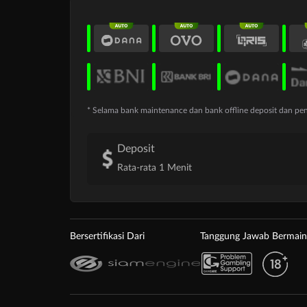
* Selama bank maintenance dan bank offline deposit dan pen
Deposit
Rata-rata 1 Menit
Bersertifikasi Dari
Tanggung Jawab Bermain