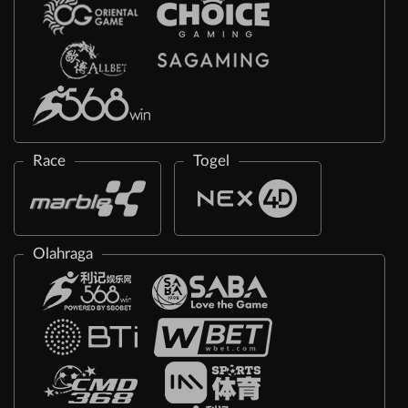
Race
Togel
Olahraga