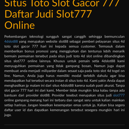
Situs Toto Slot Gacor 777
Daftar Judi Slot777
Online
Perkembangan teknologi sungguh sangat canggih sehingga bermunculan
4dslot88
yang merupakan website slot88 sebagai pemberi pelayanan situs 4d
toto slot gacor 777 hari ini kepada semua customer. Termasuk dalam
memberikan bonus promosi yang menggiurkan dan tentunya lebih menarik
bermain permainan tersebut pada situs judi toto 4d slot online dibandingkan
situs slot777 online lainnya. Khusus untuk pemain setia 4dslot88 kami
menyuguhkan permainan yang tidak gampang bosan, Namun juga dapat
membuat anda menjadi miliyarder dalam sesaat saja pada toto slot 4d togel on
line. Namun, Anda juga harus memiliki modal terlebih dahulu agar bisa
mendapatkan hal tersebut secara instan di situs toto 4d. Kami yakin Anda dapat
menghasilkan jp malam ini dari situs 4dslot88 karena sudah pasti akurat. Tanpa
slot gacor 777 hari ini dari kami, Member tidak mungkin bisa kalau tanpa ada
bantuan dari provider slot88. Provider tesebut merupakan situs judi
slot777
online gampang menang hari ini terbaru dan sangat seru untuk kalian mainkan
setiap harinya. Jangan lewatkan kesempatan emas untuk jp, Kalian bisa segera
daftar user id dan dapatkan kemenangan tersebut sesegera mungkin hari ini
juga.