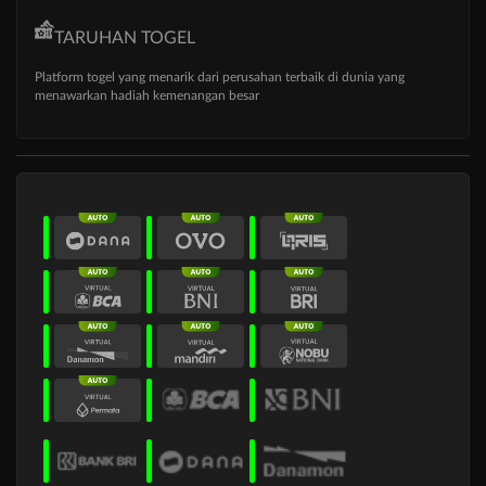
TARUHAN TOGEL
Platform togel yang menarik dari perusahan terbaik di dunia yang
menawarkan hadiah kemenangan besar