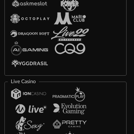
Live Casino