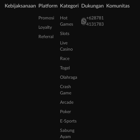
Kebijaksanaan
Platform
Kategori
Dukungan
Komunitas
Promosi
Hot
+628781
Games
4131783
Loyalty
Slots
Referral
Live
Casino
Race
Togel
Olahraga
Crash
Game
Arcade
Poker
E-Sports
Sabung
Ayam