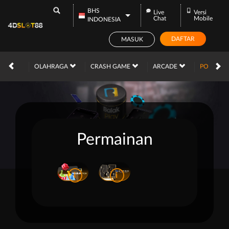
BHS
Live
Versi
Chat
Mobile
INDONESIA
DAFTAR
MASUK
OGEL
OLAHRAGA
CRASH GAME
ARCADE
POKER
Permainan
i
i