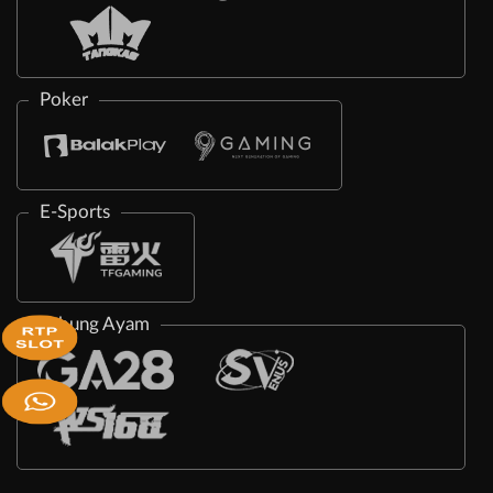
Poker
E-Sports
Sabung Ayam