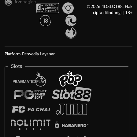
©2026 4DSLOT88. Hak
cipta dilindungi | 18+
Platform Penyedia Layanan
Slots